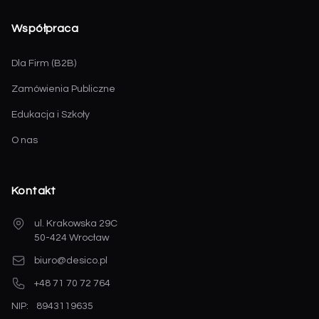
Współpraca
Dla Firm (B2B)
Zamówienia Publiczne
Edukacja i Szkoły
O nas
Kontakt
ul. Krakowska 29C
50-424 Wrocław
biuro@desico.pl
+48 71 70 72 764
NIP:
8943119635